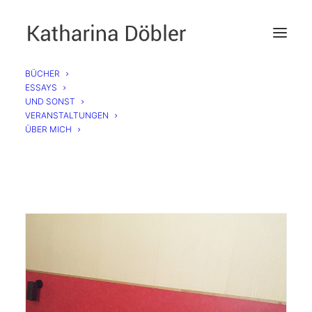
BÜCHER
ESSAYS
Das Barbie Komplott
UND SONST
VERANSTALTUNGEN
ÜBER MICH
Über die neue Kanzlerin Angela Merkel